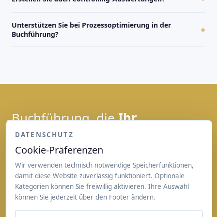
Unterstützen Sie bei Prozessoptimierung in der
+
Buchführung?
Buchführung, die
Ihr
Unternehmen steuerbar
DATENSCHUTZ
Cookie-Präferenzen
macht.
Wir verwenden technisch notwendige Speicherfunktionen,
Wir zeigen Ihnen, wie aktuelle Zahlen, digitale Prozesse
damit diese Website zuverlässig funktioniert. Optionale
und aussagekräftige Auswertungen in der Praxis
Kategorien können Sie freiwillig aktivieren. Ihre Auswahl
zusammenspielen.
können Sie jederzeit über den Footer ändern.
Erstgespräch vereinbaren